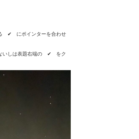
る ✔ にポインターを合わせ
ないしは表題右端の ✔ をク