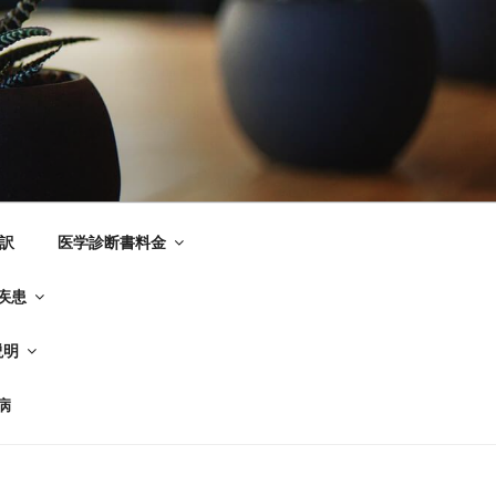
ク
訳
医学診断書料金
疾患
説明
病