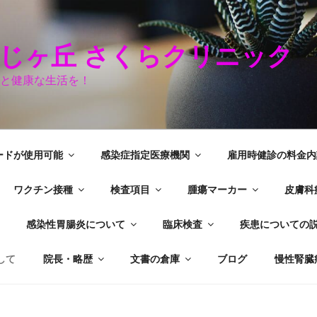
つじヶ丘 さくらクリニッ
と健康な生活を！
ードが使用可能
感染症指定医療機関
雇用時健診の料金内
ワクチン接種
検査項目
腫瘍マーカー
皮膚科
感染性胃腸炎について
臨床検査
疾患についての
して
院長・略歴
文書の倉庫
ブログ
慢性腎臓