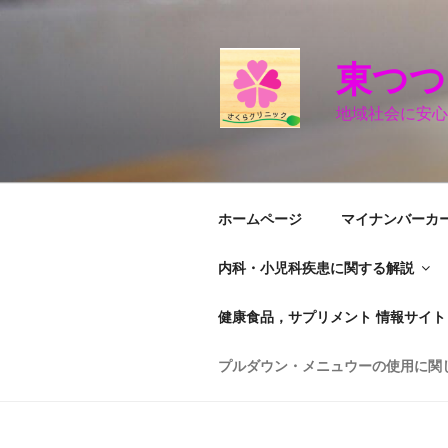
コ
ン
テ
東つ
ン
ツ
地域社会に安心
へ
ス
キ
ッ
ホームページ
マイナンバーカ
プ
内科・小児科疾患に関する解説
健康食品，サプリメント 情報サイト
プルダウン・メニュウーの使用に関