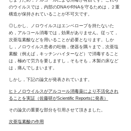
のウイルスでは，内部のDNAやRNAを守るためは，２重
構造が保持されていることが不可欠です。
◎しかし、ノロウイルスはエンベロープを持たないた
め，アルコール消毒では，効果がありません。従って，
次亜塩素酸などを用いることが必要となります。しか
し，ノロウイルス患者の吐物，便器を隅々まで，次亜塩
素酸（例えば，キッチンハイターなど）で消毒すること
は，極めて労力を要しますし，そもそも，木製の床など
は，痛んでしまいます。
しかし，下記の論文が発表されています。
ヒトノロウイルスがアルコール消毒薬により不活化され
ることを実証（佐藤研がScientific Reportsに発表）
その論文の重要な部分を引用させて頂きました。
次亜塩素酸の作用