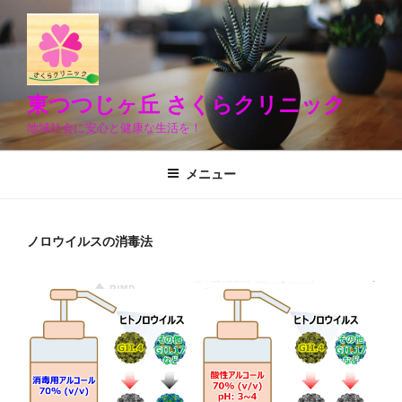
コ
ン
テ
ン
ツ
東つつじヶ丘 さくらクリニック
へ
地域社会に安心と健康な生活を！
ス
キ
メニュー
ッ
プ
ノロウイルスの消毒法