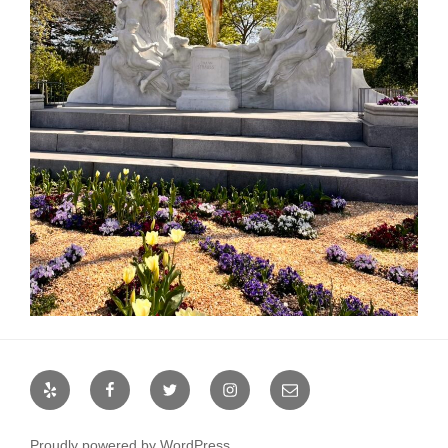
Yelp
Facebook
Twitter
Instagram
メ
ー
ル
Proudly powered by WordPress