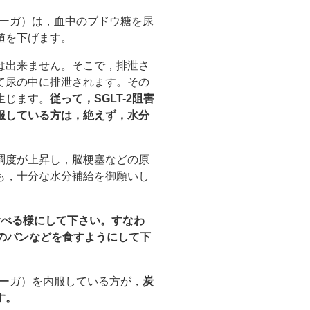
シーガ）は，血中のブドウ糖を尿
値を下げます。
は出来ません。そこで，排泄さ
て尿の中に排泄されます。その
生じます。
従って，SGLT-2阻害
服している方は，絶えず，水分
稠度が上昇し，脳梗塞などの原
も，十分な水分補給を御願いし
食べる様にして下さい。すなわ
のパンなどを食すようにして下
シーガ）を内服している方が，
炭
す。