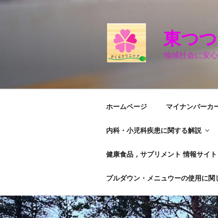
コ
ン
テ
東つ
ン
ツ
地域社会に安心
へ
ス
キ
ッ
ホームページ
マイナンバーカ
プ
内科・小児科疾患に関する解説
健康食品，サプリメント 情報サイト
プルダウン・メニュウーの使用に関