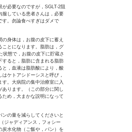
必要なのですが，SGLT-2阻
内服している患者さんは，必要
です。勿論食べすぎはダメで
間の身体は，お腹の皮下に蓄え
ることになります。脂肪は，グ
た状態で，お腹の皮下に貯蔵さ
下すると，脂肪に含まれる脂肪
ると，血液は脂肪酸により，酸
しはケトアシドーシスと呼び，
ます。大病院の集中治療室に入
があります。（この部分に関し
るため，大まかな説明になって
パンの量を減らしてくださいと
薬（ジャディアンス，フォシー
の炭水化物（ご飯や，パン）を