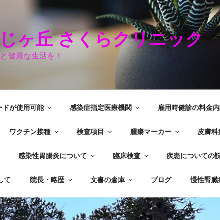
つじヶ丘 さくらクリニッ
と健康な生活を！
ードが使用可能
感染症指定医療機関
雇用時健診の料金内
ワクチン接種
検査項目
腫瘍マーカー
皮膚科
感染性胃腸炎について
臨床検査
疾患についての
して
院長・略歴
文書の倉庫
ブログ
慢性腎臓