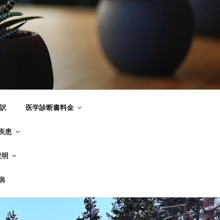
ク
訳
医学診断書料金
疾患
説明
病