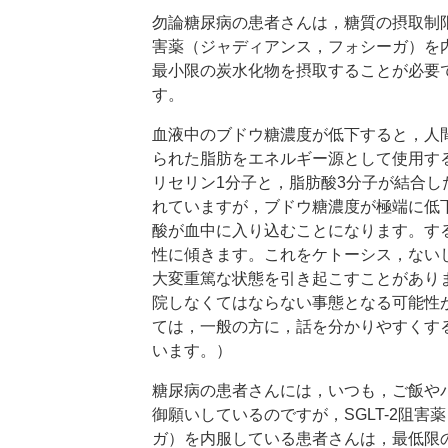
勿論糖尿病の患者さんは，糖質の摂取制限が
害薬（ジャディアンス，フォシーガ）を
最小限の炭水化物を摂取することが必要
す。
血液中のブドウ糖濃度が低下すると，人
られた脂肪をエネルギー源として使用す
リセリン1分子と，脂肪酸3分子が結合し
れていますが，ブドウ糖濃度が極端に低
酸が血中に入り込むことになります。す
性に傾きます。これをケトーシス，ない
大変重篤な状態を引き起こすことがあり
院しなくてはならない事態となる可能性
ては，一般の方に，話を分かりやすくす
います。）
糖尿病の患者さんには，いつも，ご飯や
御願いしているのですが，SGLT-2阻害
ガ）を内服している患者さんは，最低限