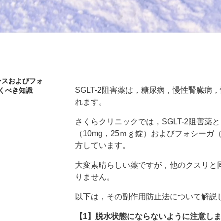
ンスおよびフォ
SGLT-2阻害薬は，糖尿病，慢性腎臓病
くべき知識
れます。
さくらクリニックでは，SGLT-2阻害薬
（10mg，25ｍｇ錠）およびフォシーガ（5
方しています。
大変素晴らしい薬ですが，他のクスリと
りません。
以下は，その副作用防止法について解説
【1】脱水状態にならないように注意し