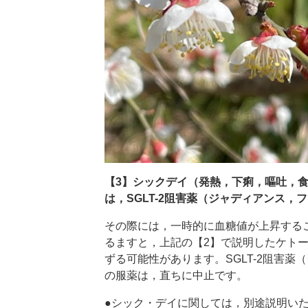
【3】シックデイ（発熱，下痢，嘔吐，
は，SGLT-2阻害薬（ジャディアンス，
その際には，一時的に血糖値が上昇する
るますと，上記の【2】で説明したケト
ずる可能性があります。SGLT-2阻害薬
の服薬は，直ちに中止です。
●シック・デイに関しては，別途説明い