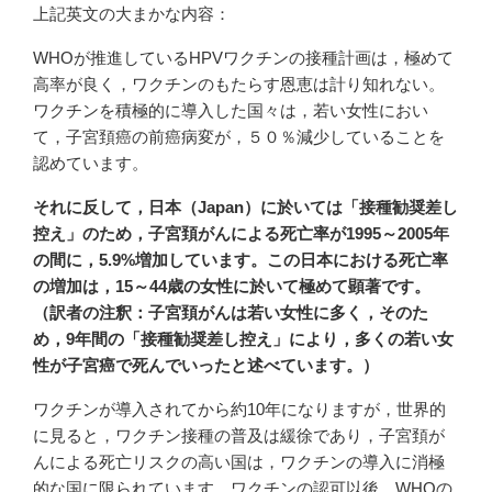
上記英文の大まかな内容：
WHOが推進しているHPVワクチンの接種計画は，極めて
高率が良く，ワクチンのもたらす恩恵は計り知れない。
ワクチンを積極的に導入した国々は，若い女性におい
て，子宮頚癌の前癌病変が，５０％減少していることを
認めています。
それに反して，日本（Japan）に於いては「接種勧奨差し
控え」のため，子宮頚がんによる死亡率が1995～2005年
の間に，5.9%増加しています。この日本における死亡率
の増加は，15～44歳の女性に於いて極めて顕著です。
（訳者の注釈：子宮頚がんは若い女性に多く，そのた
め，9年間の「接種勧奨差し控え」により，多くの若い女
性が子宮癌で死んでいったと述べています。）
ワクチンが導入されてから約10年になりますが，世界的
に見ると，ワクチン接種の普及は緩徐であり，子宮頚が
んによる死亡リスクの高い国は，ワクチンの導入に消極
的な国に限られています。ワクチンの認可以後，WHOの