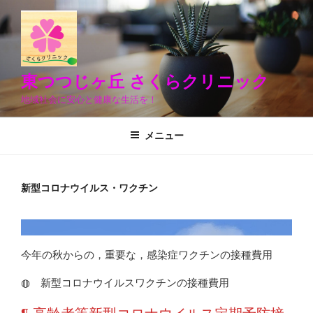
コ
ン
テ
ン
ツ
東つつじヶ丘 さくらクリニック
へ
地域社会に安心と健康な生活を！
ス
キ
メニュー
ッ
プ
新型コロナウイルス・ワクチン
今年の秋からの，重要な，感染症ワクチンの接種費用
◍ 新型コロナウイルスワクチンの接種費用